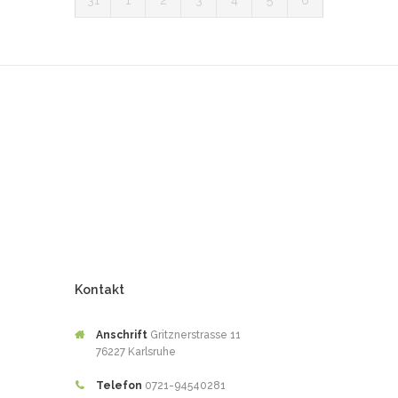
Ihre Experten
in Sachen
Laserepilation
in Karlsruhe
Kontakt
Anschrift
Gritznerstrasse 11
76227 Karlsruhe
Telefon
0721-94540281