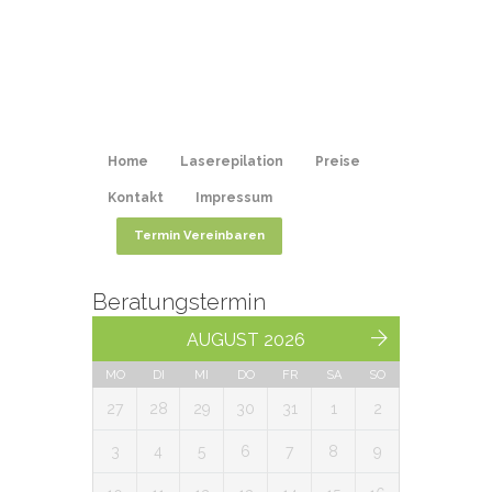
Ihre Experten
in Sachen
Laserepilation
in Karlsruhe
Home
Laserepilation
Preise
Kontakt
Impressum
Termin Vereinbaren
Beratungstermin
AUGUST 2026
MO
DI
MI
DO
FR
SA
SO
27
28
29
30
31
1
2
3
4
5
6
7
8
9