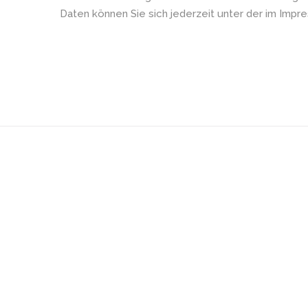
Daten können Sie sich jederzeit unter der im Im
Ihre Experten
in Sachen
Laserepilation
in Karlsruhe